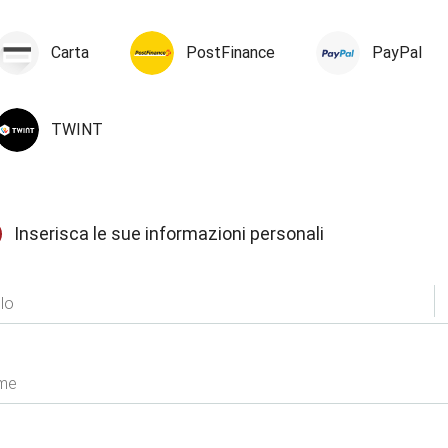
odo di pagamento
Carta
PostFinance
PayPal
TWINT
Inserisca le sue informazioni personali
filo
olo
me